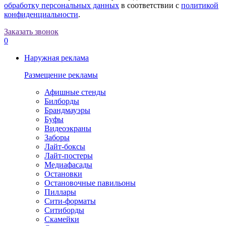
обработку персональных данных
в соответствии с
политикой
конфиденциальности
.
Заказать звонок
0
Наружная реклама
Размещение рекламы
Афишные стенды
Билборды
Брандмауэры
Буфы
Видеоэкраны
Заборы
Лайт-боксы
Лайт-постеры
Медиафасады
Остановки
Остановочные павильоны
Пиллары
Сити-форматы
Ситиборды
Скамейки