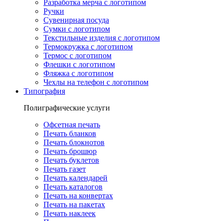
Разработка мерча с логотипом
Ручки
Сувенирная посуда
Сумки с логотипом
Текстильные изделия с логотипом
Термокружка с логотипом
Термос с логотипом
Флешки с логотипом
Фляжка с логотипом
Чехлы на телефон с логотипом
Типография
Полиграфические услуги
Офсетная печать
Печать бланков
Печать блокнотов
Печать брошюр
Печать буклетов
Печать газет
Печать календарей
Печать каталогов
Печать на конвертах
Печать на пакетах
Печать наклеек