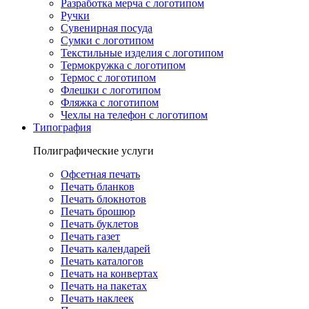
Разработка мерча с логотипом
Ручки
Сувенирная посуда
Сумки с логотипом
Текстильные изделия с логотипом
Термокружка с логотипом
Термос с логотипом
Флешки с логотипом
Фляжка с логотипом
Чехлы на телефон с логотипом
Типография
Полиграфические услуги
Офсетная печать
Печать бланков
Печать блокнотов
Печать брошюр
Печать буклетов
Печать газет
Печать календарей
Печать каталогов
Печать на конвертах
Печать на пакетах
Печать наклеек