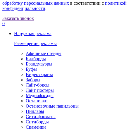
обработку персональных данных
в соответствии с
политикой
конфиденциальности
.
Заказать звонок
0
Наружная реклама
Размещение рекламы
Афишные стенды
Билборды
Брандмауэры
Буфы
Видеоэкраны
Заборы
Лайт-боксы
Лайт-постеры
Медиафасады
Остановки
Остановочные павильоны
Пиллары
Сити-форматы
Ситиборды
Скамейки