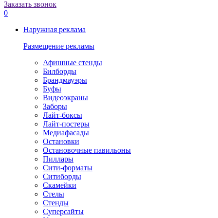
Заказать звонок
0
Наружная реклама
Размещение рекламы
Афишные стенды
Билборды
Брандмауэры
Буфы
Видеоэкраны
Заборы
Лайт-боксы
Лайт-постеры
Медиафасады
Остановки
Остановочные павильоны
Пиллары
Сити-форматы
Ситиборды
Скамейки
Стелы
Стенды
Суперсайты