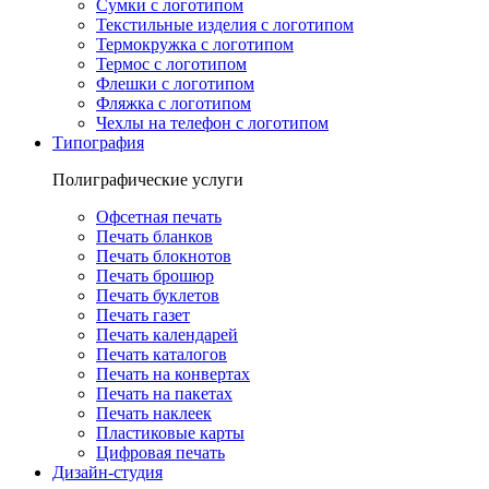
Сумки с логотипом
Текстильные изделия с логотипом
Термокружка с логотипом
Термос с логотипом
Флешки с логотипом
Фляжка с логотипом
Чехлы на телефон с логотипом
Типография
Полиграфические услуги
Офсетная печать
Печать бланков
Печать блокнотов
Печать брошюр
Печать буклетов
Печать газет
Печать календарей
Печать каталогов
Печать на конвертах
Печать на пакетах
Печать наклеек
Пластиковые карты
Цифровая печать
Дизайн-студия