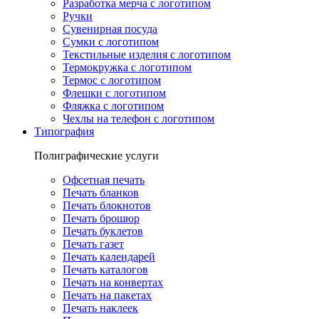
Разработка мерча с логотипом
Ручки
Сувенирная посуда
Сумки с логотипом
Текстильные изделия с логотипом
Термокружка с логотипом
Термос с логотипом
Флешки с логотипом
Фляжка с логотипом
Чехлы на телефон с логотипом
Типография
Полиграфические услуги
Офсетная печать
Печать бланков
Печать блокнотов
Печать брошюр
Печать буклетов
Печать газет
Печать календарей
Печать каталогов
Печать на конвертах
Печать на пакетах
Печать наклеек