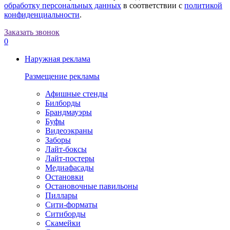
обработку персональных данных
в соответствии с
политикой
конфиденциальности
.
Заказать звонок
0
Наружная реклама
Размещение рекламы
Афишные стенды
Билборды
Брандмауэры
Буфы
Видеоэкраны
Заборы
Лайт-боксы
Лайт-постеры
Медиафасады
Остановки
Остановочные павильоны
Пиллары
Сити-форматы
Ситиборды
Скамейки