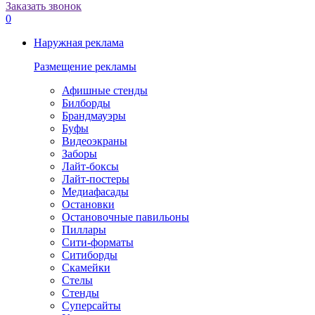
Заказать звонок
0
Наружная реклама
Размещение рекламы
Афишные стенды
Билборды
Брандмауэры
Буфы
Видеоэкраны
Заборы
Лайт-боксы
Лайт-постеры
Медиафасады
Остановки
Остановочные павильоны
Пиллары
Сити-форматы
Ситиборды
Скамейки
Стелы
Стенды
Суперсайты