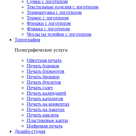
Сумки с логотипом
Текстильные изделия с логотипом
Термокружка с логотипом
Термос с логотипом
Флешки с логотипом
Фляжка с логотипом
Чехлы на телефон с логотипом
Типография
Полиграфические услуги
Офсетная печать
Печать бланков
Печать блокнотов
Печать брошюр
Печать буклетов
Печать газет
Печать календарей
Печать каталогов
Печать на конвертах
Печать на пакетах
Печать наклеек
Пластиковые карты
Цифровая печать
Дизайн-студия