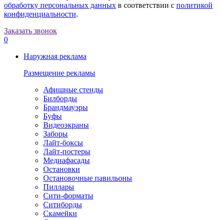
обработку персональных данных
в соответствии с
политикой
конфиденциальности
.
Заказать звонок
0
Наружная реклама
Размещение рекламы
Афишные стенды
Билборды
Брандмауэры
Буфы
Видеоэкраны
Заборы
Лайт-боксы
Лайт-постеры
Медиафасады
Остановки
Остановочные павильоны
Пиллары
Сити-форматы
Ситиборды
Скамейки