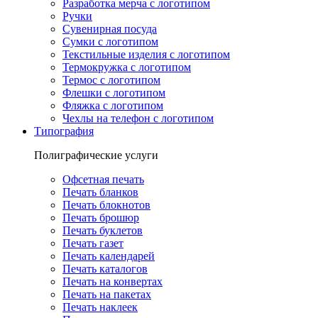
Разработка мерча с логотипом
Ручки
Сувенирная посуда
Сумки с логотипом
Текстильные изделия с логотипом
Термокружка с логотипом
Термос с логотипом
Флешки с логотипом
Фляжка с логотипом
Чехлы на телефон с логотипом
Типография
Полиграфические услуги
Офсетная печать
Печать бланков
Печать блокнотов
Печать брошюр
Печать буклетов
Печать газет
Печать календарей
Печать каталогов
Печать на конвертах
Печать на пакетах
Печать наклеек