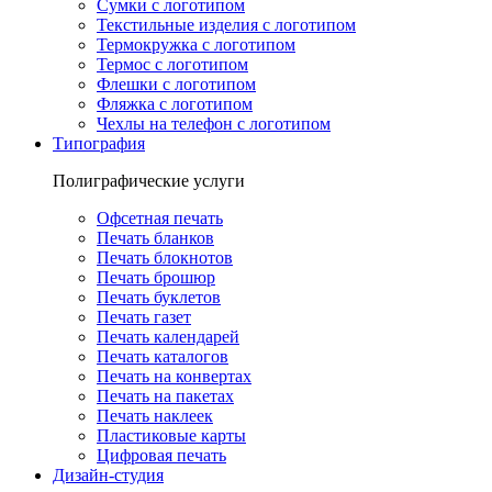
Сумки с логотипом
Текстильные изделия с логотипом
Термокружка с логотипом
Термос с логотипом
Флешки с логотипом
Фляжка с логотипом
Чехлы на телефон с логотипом
Типография
Полиграфические услуги
Офсетная печать
Печать бланков
Печать блокнотов
Печать брошюр
Печать буклетов
Печать газет
Печать календарей
Печать каталогов
Печать на конвертах
Печать на пакетах
Печать наклеек
Пластиковые карты
Цифровая печать
Дизайн-студия