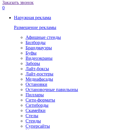
Заказать звонок
0
Наружная реклама
Размещение рекламы
Афишные стенды
Билборды
Брандмауэры
Буфы
Видеоэкраны
Заборы
Лайт-боксы
Лайт-постеры
Медиафасады
Остановки
Остановочные павильоны
Пиллары
Сити-форматы
Ситиборды
Скамейки
Стелы
Стенды
Суперсайты