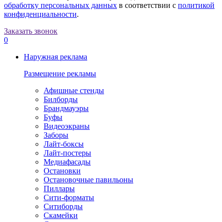
обработку персональных данных
в соответствии с
политикой
конфиденциальности
.
Заказать звонок
0
Наружная реклама
Размещение рекламы
Афишные стенды
Билборды
Брандмауэры
Буфы
Видеоэкраны
Заборы
Лайт-боксы
Лайт-постеры
Медиафасады
Остановки
Остановочные павильоны
Пиллары
Сити-форматы
Ситиборды
Скамейки