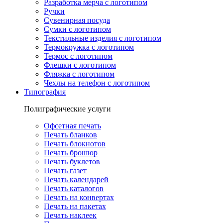
Разработка мерча с логотипом
Ручки
Сувенирная посуда
Сумки с логотипом
Текстильные изделия с логотипом
Термокружка с логотипом
Термос с логотипом
Флешки с логотипом
Фляжка с логотипом
Чехлы на телефон с логотипом
Типография
Полиграфические услуги
Офсетная печать
Печать бланков
Печать блокнотов
Печать брошюр
Печать буклетов
Печать газет
Печать календарей
Печать каталогов
Печать на конвертах
Печать на пакетах
Печать наклеек