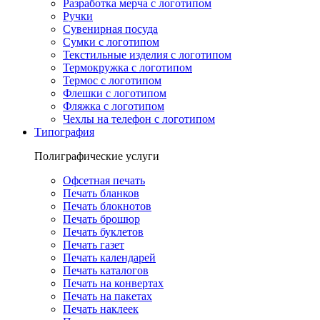
Разработка мерча с логотипом
Ручки
Сувенирная посуда
Сумки с логотипом
Текстильные изделия с логотипом
Термокружка с логотипом
Термос с логотипом
Флешки с логотипом
Фляжка с логотипом
Чехлы на телефон с логотипом
Типография
Полиграфические услуги
Офсетная печать
Печать бланков
Печать блокнотов
Печать брошюр
Печать буклетов
Печать газет
Печать календарей
Печать каталогов
Печать на конвертах
Печать на пакетах
Печать наклеек