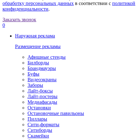
обработку персональных данных
в соответствии с
политикой
конфиденциальности
.
Заказать звонок
0
Наружная реклама
Размещение рекламы
Афишные стенды
Билборды
Брандмауэры
Буфы
Видеоэкраны
Заборы
Лайт-боксы
Лайт-постеры
Медиафасады
Остановки
Остановочные павильоны
Пиллары
Сити-форматы
Ситиборды
Скамейки