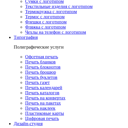
Сумки с логотипом
Текстильные изделия с логотипом
Термокружка с логотипом
Термос с логотипом
Флешки с логотипом
Фляжка с логотипом
Чехлы на телефон с логотипом
Типография
Полиграфические услуги
Офсетная печать
Печать бланков
Печать блокнотов
Печать брошюр
Печать буклетов
Печать газет
Печать календарей
Печать каталогов
Печать на конвертах
Печать на пакетах
Печать наклеек
Пластиковые карты
Цифровая печать
Дизайн-студия