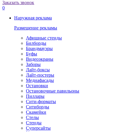
Заказать звонок
0
Наружная реклама
Размещение рекламы
Афишные стенды
Билборды
Брандмауэры
Буфы
Видеоэкраны
Заборы
Лайт-боксы
Лайт-постеры
Медиафасады
Остановки
Остановочные павильоны
Пиллары
Сити-форматы
Ситиборды
Скамейки
Стелы
Стенды
Суперсайты