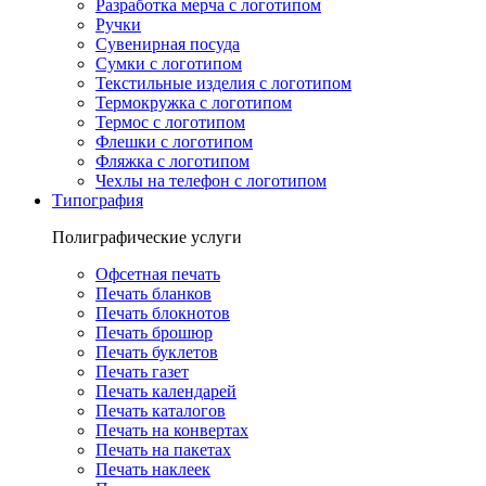
Разработка мерча с логотипом
Ручки
Сувенирная посуда
Сумки с логотипом
Текстильные изделия с логотипом
Термокружка с логотипом
Термос с логотипом
Флешки с логотипом
Фляжка с логотипом
Чехлы на телефон с логотипом
Типография
Полиграфические услуги
Офсетная печать
Печать бланков
Печать блокнотов
Печать брошюр
Печать буклетов
Печать газет
Печать календарей
Печать каталогов
Печать на конвертах
Печать на пакетах
Печать наклеек