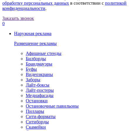
обработку персональных данных
в соответствии с
политикой
конфиденциальности
.
Заказать звонок
0
Наружная реклама
Размещение рекламы
Афишные стенды
Билборды
Брандмауэры
Буфы
Видеоэкраны
Заборы
Лайт-боксы
Лайт-постеры
Медиафасады
Остановки
Остановочные павильоны
Пиллары
Сити-форматы
Ситиборды
Скамейки