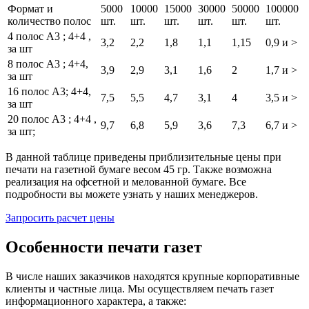
Формат и
5000
10000
15000
30000
50000
100000
количество полос
шт.
шт.
шт.
шт.
шт.
шт.
4 полос А3 ; 4+4 ,
3,2
2,2
1,8
1,1
1,15
0,9 и >
за шт
8 полос А3 ; 4+4,
3,9
2,9
3,1
1,6
2
1,7 и >
за шт
16 полос А3; 4+4,
7,5
5,5
4,7
3,1
4
3,5 и >
за шт
20 полос А3 ; 4+4 ,
9,7
6,8
5,9
3,6
7,3
6,7 и >
за шт;
В данной таблице приведены приблизительные цены при
печати на газетной бумаге весом 45 гр. Также возможна
реализация на офсетной и мелованной бумаге. Все
подробности вы можете узнать у наших менеджеров.
Запросить расчет цены
Особенности печати газет
В числе наших заказчиков находятся крупные корпоративные
клиенты и частные лица. Мы осуществляем печать газет
информационного характера, а также: