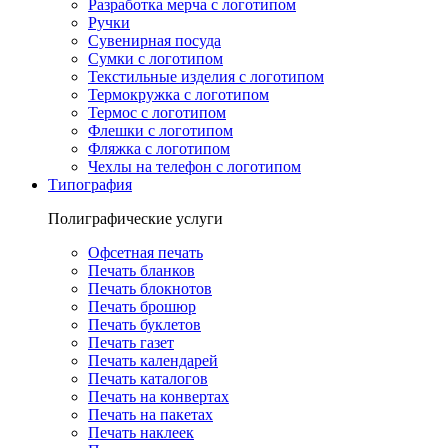
Разработка мерча с логотипом
Ручки
Сувенирная посуда
Сумки с логотипом
Текстильные изделия с логотипом
Термокружка с логотипом
Термос с логотипом
Флешки с логотипом
Фляжка с логотипом
Чехлы на телефон с логотипом
Типография
Полиграфические услуги
Офсетная печать
Печать бланков
Печать блокнотов
Печать брошюр
Печать буклетов
Печать газет
Печать календарей
Печать каталогов
Печать на конвертах
Печать на пакетах
Печать наклеек