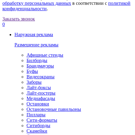
обработку персональных данных
в соответствии с
политикой
конфиденциальности
.
Заказать звонок
0
Наружная реклама
Размещение рекламы
Афишные стенды
Билборды
Брандмауэры
Буфы
Видеоэкраны
Заборы
Лайт-боксы
Лайт-постеры
Медиафасады
Остановки
Остановочные павильоны
Пиллары
Сити-форматы
Ситиборды
Скамейки