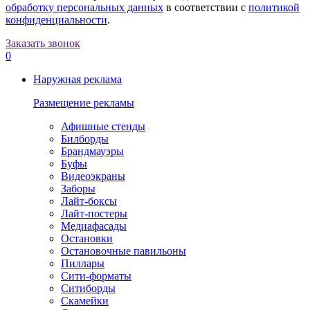
обработку персональных данных
в соответствии с
политикой
конфиденциальности
.
Заказать звонок
0
Наружная реклама
Размещение рекламы
Афишные стенды
Билборды
Брандмауэры
Буфы
Видеоэкраны
Заборы
Лайт-боксы
Лайт-постеры
Медиафасады
Остановки
Остановочные павильоны
Пиллары
Сити-форматы
Ситиборды
Скамейки