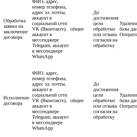
ФИО, адрес,
номер телефона,
адрес эл. почты,
До
аккаунт в
достижения
Обработка
социальной сети
цели
Удалени
заявки на
VK (Вконтакте),
общие
обработки
базы да
заключение
аккаунт в
или отзыва
Операто
договора
мессенджере
согласия на
Telegram, аккаунт
обработку
в мессенджере
WhatsApp
ФИО, адрес,
номер телефона,
адрес эл. почты,
До
аккаунт в
достижения
социальной сети
цели
Удалени
Исполнение
VK (Вконтакте),
общие
обработки
базы да
договора
аккаунт в
или отзыва
Операто
мессенджере
согласия на
Telegram, аккаунт
обработку
в мессенджере
WhatsApp