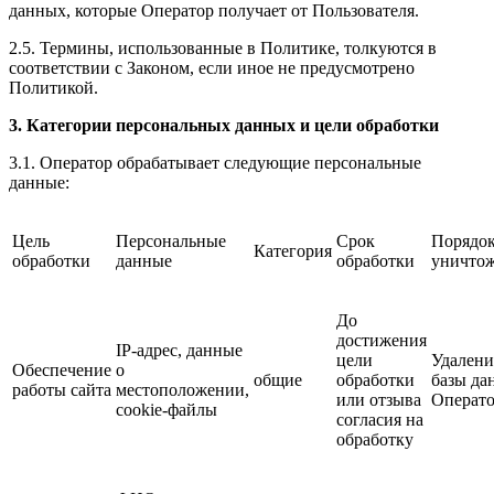
данных, которые Оператор получает от Пользователя.
2.5. Термины, использованные в Политике, толкуются в
соответствии с Законом, если иное не предусмотрено
Политикой.
3. Категории персональных данных и цели обработки
3.1. Оператор обрабатывает следующие персональные
данные:
Цель
Персональные
Срок
Порядо
Категория
обработки
данные
обработки
уничто
До
достижения
IP-адрес, данные
цели
Удалени
Обеспечение
о
общие
обработки
базы да
работы сайта
местоположении,
или отзыва
Операто
cookie-файлы
согласия на
обработку