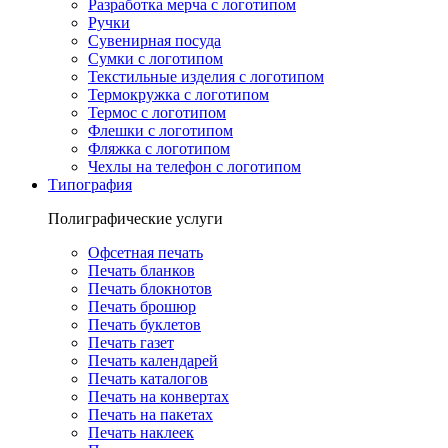
Разработка мерча с логотипом
Ручки
Сувенирная посуда
Сумки с логотипом
Текстильные изделия с логотипом
Термокружка с логотипом
Термос с логотипом
Флешки с логотипом
Фляжка с логотипом
Чехлы на телефон с логотипом
Типография
Полиграфические услуги
Офсетная печать
Печать бланков
Печать блокнотов
Печать брошюр
Печать буклетов
Печать газет
Печать календарей
Печать каталогов
Печать на конвертах
Печать на пакетах
Печать наклеек